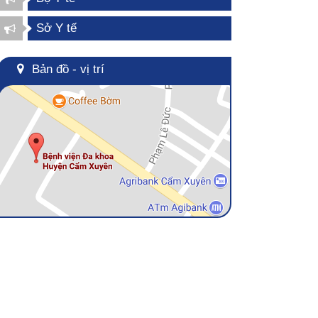
Sở Y tế
Bản đồ - vị trí