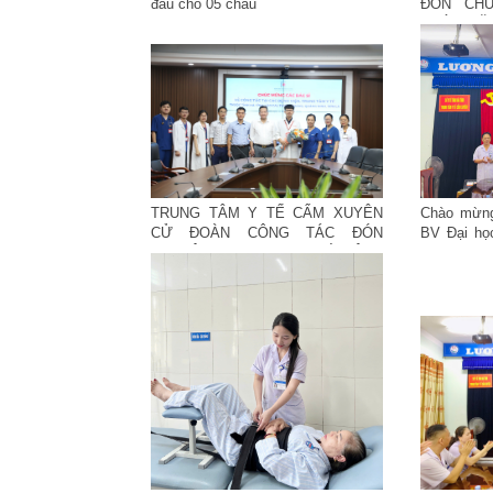
đầu cho 05 cháu
ĐÓN CHU
CHỨC NĂN
HỌC Y HÀ
TRUNG TÂM Y TẾ CẨM XUYÊN
Chào mừng
CỬ ĐOÀN CÔNG TÁC ĐÓN
BV Đại họ
CHUYÊN GIA NHI KHOA TỪ BỆNH
tại TTYT 
VIỆN ĐẠI HỌC Y HÀ NỘI