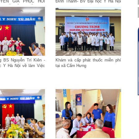
YÊN GIA PHỤC HỒI
Đình Thành- BV Đại học Y Hà Nội
G TỪ BỆNH VIỆN ĐẠI
về làm việc tại TTYT Cẩm Xuyên
 NỘI
 BS Nguyễn Trí Kiên -
Khám và cấp phát thuốc miễn phí
c Y Hà Nội về làm Việc
tại xã Cẩm Hưng
Cẩm Xuyên