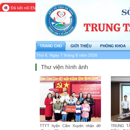
Đã kết nối EMC
TRANG CHỦ
GIỚI THIỆU
PHÒNG KHOA
Thứ 6, Ngày 7 tháng 8 năm 2026
Thư viện hình ảnh
TTYT hyện Cẩm Xuyên nhận đỡ
TRUNG T