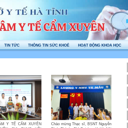
TIN TỨC
THÔNG TIN SỨC KHOẺ
HOẠT ĐỘNG KHOA HỌC
ÂM Y TẾ CẨM XUYÊN
Chào mừng Thạc sĩ, BSNT Nguyễn