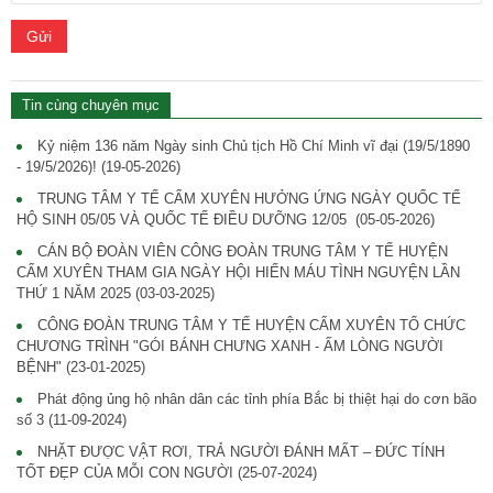
Gửi
Tin cùng chuyên mục
Kỷ niệm 136 năm Ngày sinh Chủ tịch Hồ Chí Minh vĩ đại (19/5/1890
- 19/5/2026)!
(19-05-2026)
TRUNG TÂM Y TẾ CẨM XUYÊN HƯỞNG ỨNG NGÀY QUỐC TẾ
HỘ SINH 05/05 VÀ QUỐC TẾ ĐIỀU DƯỠNG 12/05
(05-05-2026)
CÁN BỘ ĐOÀN VIÊN CÔNG ĐOÀN TRUNG TÂM Y TẾ HUYỆN
CẨM XUYÊN THAM GIA NGÀY HỘI HIẾN MÁU TÌNH NGUYỆN LẦN
THỨ 1 NĂM 2025
(03-03-2025)
CÔNG ĐOÀN TRUNG TÂM Y TẾ HUYỆN CẨM XUYÊN TỔ CHỨC
CHƯƠNG TRÌNH "GÓI BÁNH CHƯNG XANH - ẤM LÒNG NGƯỜI
BỆNH"
(23-01-2025)
Phát động ủng hộ nhân dân các tỉnh phía Bắc bị thiệt hại do cơn bão
số 3
(11-09-2024)
NHẶT ĐƯỢC VẬT RƠI, TRẢ NGƯỜI ĐÁNH MẤT – ĐỨC TÍNH
TỐT ĐẸP CỦA MỖI CON NGƯỜI
(25-07-2024)