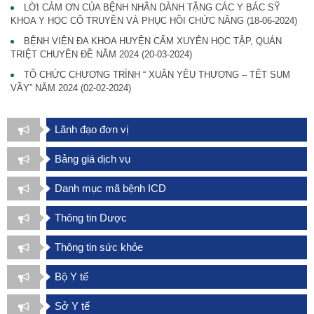
LỜI CẢM ƠN CỦA BỆNH NHÂN DÀNH TẶNG CÁC Y BÁC SỸ
KHOA Y HỌC CỔ TRUYỀN VÀ PHỤC HỒI CHỨC NĂNG
(18-06-2024)
BỆNH VIỆN ĐA KHOA HUYỆN CẨM XUYÊN HỌC TẬP, QUÁN
TRIỆT CHUYÊN ĐỀ NĂM 2024
(20-03-2024)
TỔ CHỨC CHƯƠNG TRÌNH “ XUÂN YÊU THƯƠNG – TẾT SUM
VẦY” NĂM 2024
(02-02-2024)
Lãnh đạo đơn vị
Bảng giá dịch vụ
Danh mục mã bệnh ICD
Thông tin Dược
Thông tin sức khỏe
Bộ Y tế
Sở Y tế