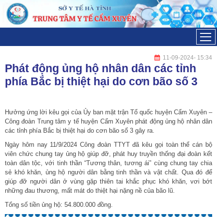
Đã kết nối EMC
11-09-2024
- 15:34
Phát động ủng hộ nhân dân các tỉnh
phía Bắc bị thiệt hại do cơn bão số 3
Hưởng ứng lời kêu gọi của Ủy ban mặt trận Tổ quốc huyện Cẩm Xuyên –
Công đoàn Trung tâm y tế huyện Cẩm Xuyên phát động ủng hộ nhân dân
các tỉnh phía Bắc bị thiệt hại do cơn bão số 3 gây ra.
Ngày hôm nay 11/9/2024 Công đoàn TTYT đã kêu gọi toàn thể cán bộ
viên chức chung tay ủng hộ giúp đỡ, phát huy truyền thống đại đoàn kết
toàn dân tộc, với tinh thần “Tương thân, tương ái” cùng chung tay chia
sẻ khó khăn, ủng hộ người dân bằng tinh thần và vật chất. Qua đó để
giúp đỡ người dân ở vùng gặp thiên tai khắc phục khó khăn, vơi bớt
những đau thương, mất mát do thiệt hại nặng nề của bão lũ.
Tổng số tiền ủng hộ: 54.800.000 đồng.