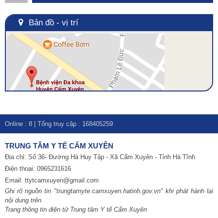
Bản đồ - vị trí
Online :
8
| Tổng truy cập :
168405259
TRUNG TÂM Y TẾ CẨM XUYÊN
Địa chỉ: Số 36- Đường Hà Huy Tập - Xã Cẩm Xuyên - Tỉnh Hà Tĩnh
Điện thoại: 0965231616
Email:
ttytcamxuyen@gmail.com
Ghi rõ nguồn tin "trungtamyte.camxuyen.hatinh.gov.vn" khi phát hành lại
nội dung trên
Trang thông tin điện tử Trung tâm Y tế Cẩm Xuyên